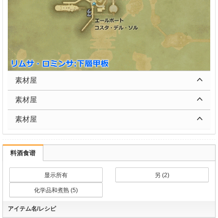
素材屋
素材屋
素材屋
料酒食谱
显示所有
另 (2)
化学品和煮熟 (5)
アイテム名/レシピ