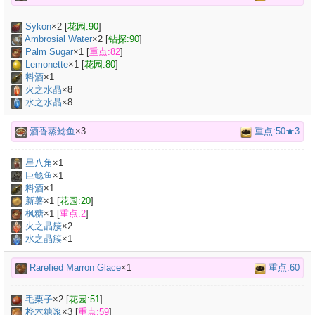
Sykon
×
2
[
花园:90
]
Ambrosial Water
×
2
[
钻探:90
]
Palm Sugar
×
1
[
重点:82
]
Lemonette
×
1
[
花园:80
]
料酒
×
1
火之水晶
×8
水之水晶
×8
酒香蒸鲶鱼
×3
重点:50★3
星八角
×
1
巨鲶鱼
×
1
料酒
×
1
新薯
×
1
[
花园:20
]
枫糖
×
1
[
重点:2
]
火之晶簇
×2
水之晶簇
×1
Rarefied Marron Glace
×1
重点:60
毛栗子
×
2
[
花园:51
]
桦木糖浆
×
3
[
重点:59
]