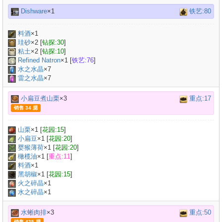
Dishware
×1
铁艺:80
料酒
×
1
珪砂
×
2
[
钻探:30
]
粘土
×
2
[
钻探:10
]
Refined Natron
×
1
[
铁艺:76
]
水之水晶
×7
雷之水晶
×7
小扁豆煮山栗
×3
重点:17
销售 34 腮
山栗
×
1
[
花园:15
]
小扁豆
×
1
[
花园:20
]
婴猴薄荷
×
1
[
花园:20
]
橄榄油
×
1
[
重点:11
]
料酒
×
1
黑胡椒
×
1
[
花园:15
]
火之碎晶
×1
水之碎晶
×1
水蜥肉排
×3
重点:50
销售 435 腮