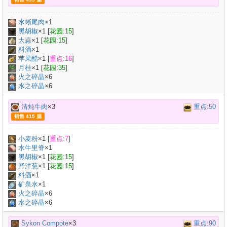
水蜥尾肉
×
1
黑胡椒
×
1
[
花园:15
]
大蒜
×
1
[
花园:15
]
料酒
×
1
苹果醋
×
1
[
重点:16
]
月桂
×
1
[
花园:35
]
火之碎晶
×6
水之碎晶
×6
清炖牛肉
×3
重点:50
销售 415 腮
小麦粉
×
1
[
重点:7
]
水牛里脊
×
1
黑胡椒
×
1
[
花园:15
]
野洋葱
×
1
[
花园:15
]
料酒
×
1
矿泉水
×
1
火之碎晶
×6
水之碎晶
×6
Sykon Compote
×3
重点:90