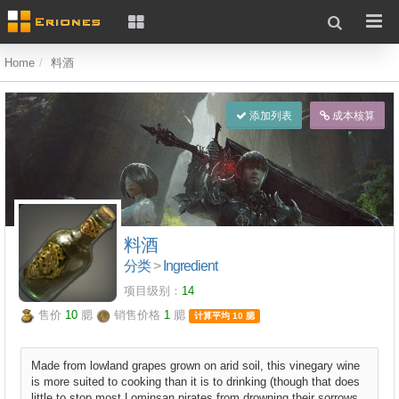
Home
料酒
添加列表
成本核算
料酒
分类
>
Ingredient
项目级别：
14
售价
10
腮
销售价格
1
腮
计算平均 10 腮
Made from lowland grapes grown on arid soil, this vinegary wine
is more suited to cooking than it is to drinking (though that does
little to stop most Lominsan pirates from drowning their sorrows