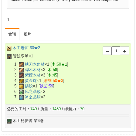
1
食谱
图片
木工老师:60★2
管弦乐琴×
1
铁刀木角材
×
1
[
木:60★1
]
桦木木材
×
3
[
木:58
]
紫檀木材
×
3
[
木:45
]
黄金锭
×
1
[
雕刻:50★3
]
鳞胶
×
1
[
铁艺:59
]
风之晶簇
×
2
冰之晶簇
×
2
必要的工时：
740
/ 质量：
1450
/ 续航力：
70
木工秘伝書:第4巻