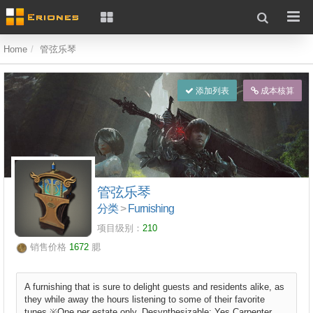
Home
管弦乐琴
添加列表
成本核算
管弦乐琴
分类
>
Furnishing
项目级别：
210
销售价格
1672
腮
A furnishing that is sure to delight guests and residents alike, as
they while away the hours listening to some of their favorite
tunes.※One per estate only. Desynthesizable: Yes Carpenter