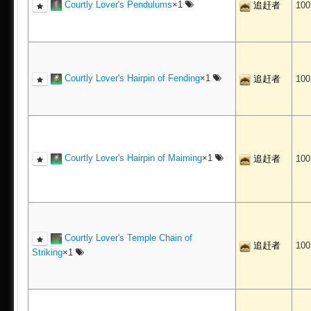
Courtly Lover's Pendulums
×1
追赶者
10
Courtly Lover's Hairpin of Fending
×1
追赶者
10
Courtly Lover's Hairpin of Maiming
×1
追赶者
10
Courtly Lover's Temple Chain of
追赶者
10
Striking
×1