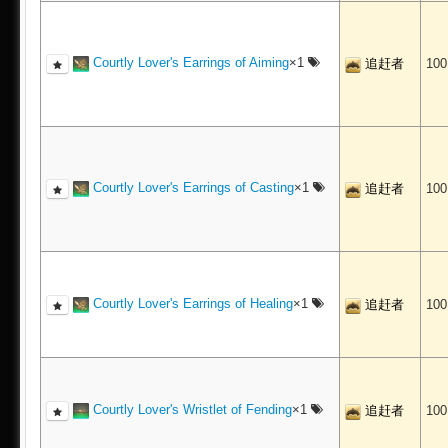
Courtly Lover's Earrings of Aiming
×1
追赶者
10
Courtly Lover's Earrings of Casting
×1
追赶者
10
Courtly Lover's Earrings of Healing
×1
追赶者
10
Courtly Lover's Wristlet of Fending
×1
追赶者
10