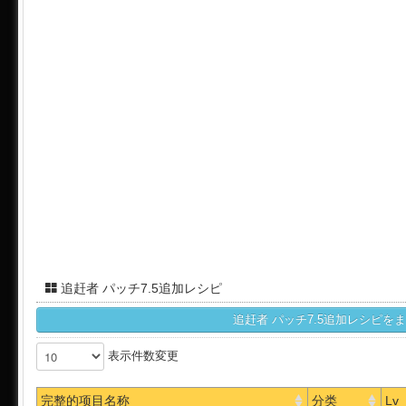
追赶者 パッチ7.5追加レシピ
表示件数変更
完整的项目名称
分类
Lv