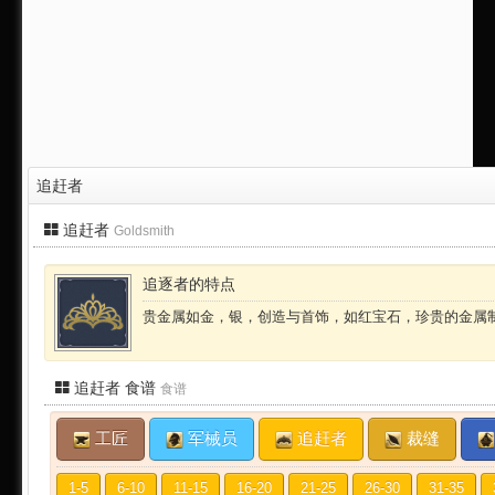
追赶者
追赶者
Goldsmith
追逐者的特点
贵金属如金，银，创造与首饰，如红宝石，珍贵的金属制
追赶者 食谱
食谱
工匠
军械员
追赶者
裁缝
1-5
6-10
11-15
16-20
21-25
26-30
31-35