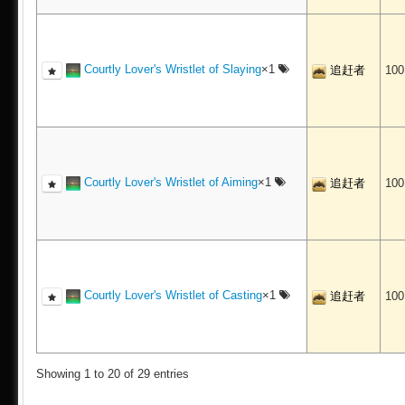
Courtly Lover's Wristlet of Slaying
×1
追赶者
10
Courtly Lover's Wristlet of Aiming
×1
追赶者
10
Courtly Lover's Wristlet of Casting
×1
追赶者
10
Showing 1 to 20 of 29 entries