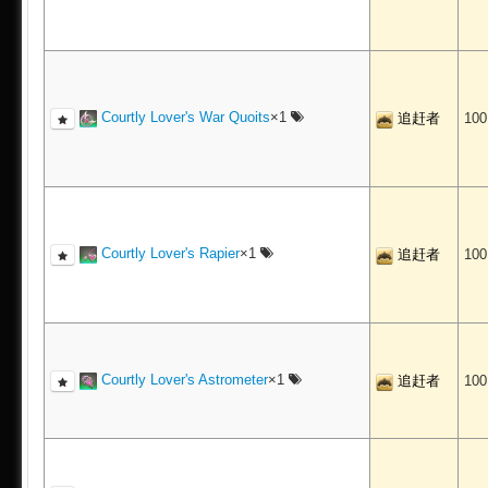
Courtly Lover's War Quoits
×1
追赶者
10
Courtly Lover's Rapier
×1
追赶者
10
Courtly Lover's Astrometer
×1
追赶者
10