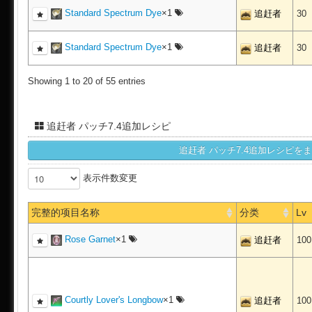
Standard Spectrum Dye
×1
追赶者
30
Standard Spectrum Dye
×1
追赶者
30
Showing 1 to 20 of 55 entries
追赶者 パッチ7.4追加レシピ
表示件数変更
完整的项目名称
分类
Lv
Rose Garnet
×1
追赶者
10
Courtly Lover's Longbow
×1
追赶者
10