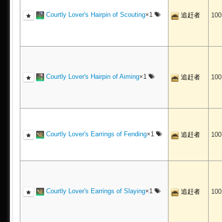
Courtly Lover's Hairpin of Scouting
×1
追赶者
10
Courtly Lover's Hairpin of Aiming
×1
追赶者
10
Courtly Lover's Earrings of Fending
×1
追赶者
10
Courtly Lover's Earrings of Slaying
×1
追赶者
10