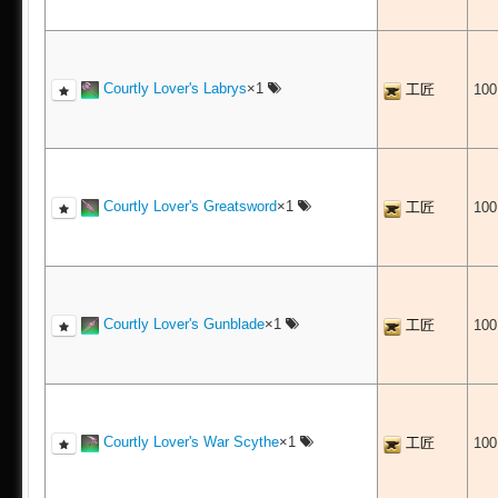
Courtly Lover's Labrys
×1
工匠
10
Courtly Lover's Greatsword
×1
工匠
10
Courtly Lover's Gunblade
×1
工匠
10
Courtly Lover's War Scythe
×1
工匠
10