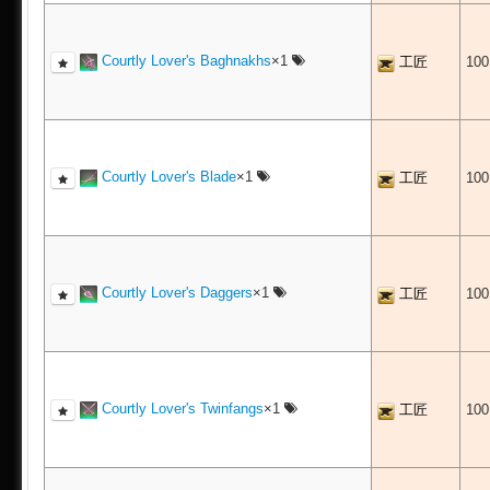
Courtly Lover's Baghnakhs
×1
工匠
10
Courtly Lover's Blade
×1
工匠
10
Courtly Lover's Daggers
×1
工匠
10
Courtly Lover's Twinfangs
×1
工匠
10