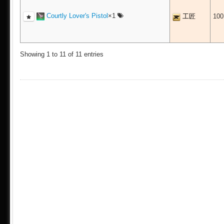
Courtly Lover's Pistol
×1
工匠
10
Showing 1 to 11 of 11 entries