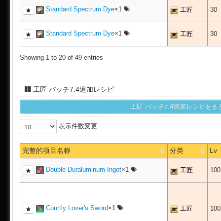
Standard Spectrum Dye
×1
工匠
30
Standard Spectrum Dye
×1
工匠
30
Showing 1 to 20 of 49 entries
工匠 パッチ7.4追加レシピ
表示件数変更
完整的项目名称
分类
Lv
Double Duraluminum Ingot
×1
工匠
10
Courtly Lover's Sword
×1
工匠
10