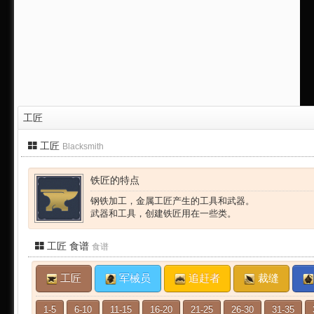
工匠
工匠
Blacksmith
铁匠的特点
钢铁加工，金属工匠产生的工具和武器。
武器和工具，创建铁匠用在一些类。
工匠 食谱
食谱
工匠
军械员
追赶者
裁缝
1-5
6-10
11-15
16-20
21-25
26-30
31-35