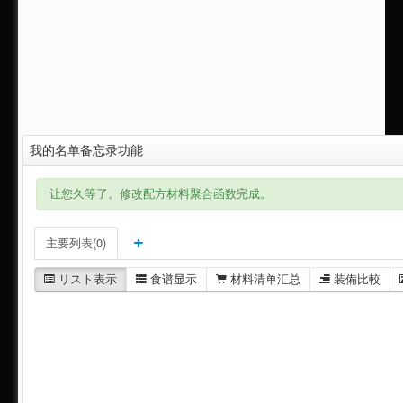
我的名单备忘录功能
让您久等了。修改配方材料聚合函数完成。
主要列表(0)
リスト表示
食谱显示
材料清单汇总
装備比較