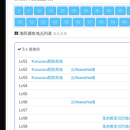
1
5
10
15
20
25
30
35
40
45
51
52
53
54
55
56
57
58
59
60
渔民捕鱼地点列表
发生名单
3.x 追加分
Lv51
Kuruzasu西部高地
Lv52
Kuruzasu西部高地
云Abarashia海
Lv53
Kuruzasu西部高地
云Abarashia海
Lv54
Lv55
Lv56
云Abarashia海
Lv57
Lv58
亚的斯亚贝巴错
Lv59
亚的斯亚贝巴错