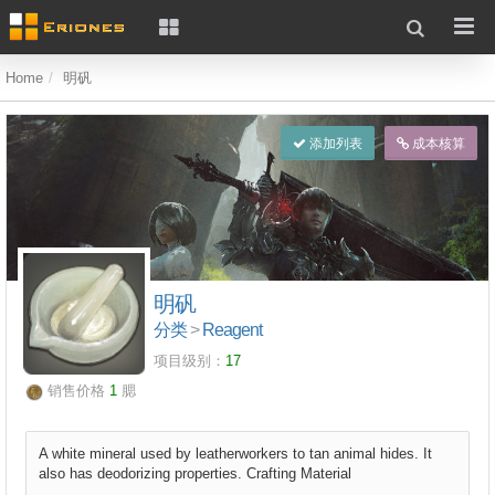
Home
明矾
添加列表
成本核算
明矾
分类
>
Reagent
项目级别：
17
销售价格
1
腮
A white mineral used by leatherworkers to tan animal hides. It
also has deodorizing properties. Crafting Material