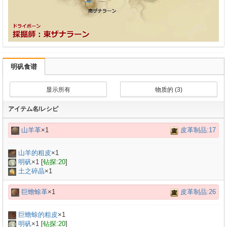
明矾食谱
显示所有
物质的 (3)
アイテム名/レシピ
山羊革
×1
皮革制品:17
山羊的粗皮
×
1
明矾
×
1
[
钻探:20
]
土之碎晶
×1
巨蟾蜍革
×1
皮革制品:26
巨蟾蜍的粗皮
×
1
明矾
×
1
[
钻探:20
]