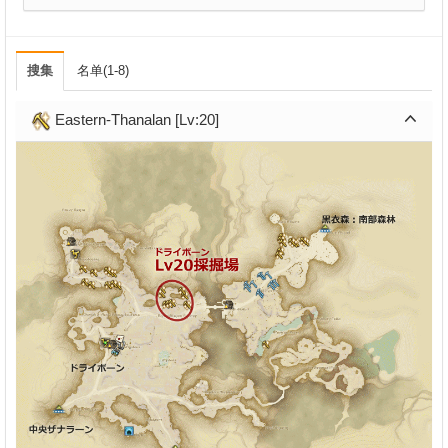
搜集
名单(1-8)
Eastern-Thanalan [Lv:20]