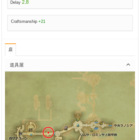
2.8
Delay
Craftsmanship
+21
店
道具屋