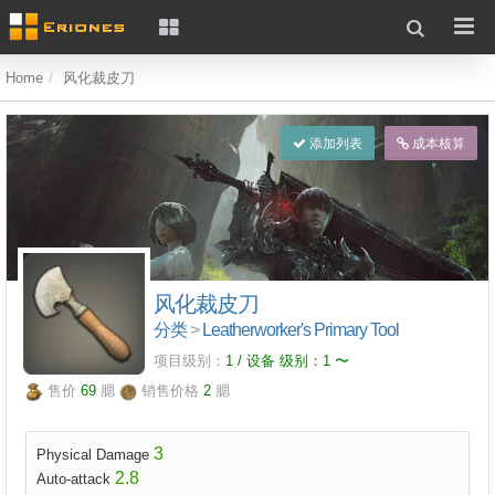
Home
风化裁皮刀
添加列表
成本核算
风化裁皮刀
分类
>
Leatherworker's Primary Tool
项目级别：
1 / 设备 级别：
1
〜
售价
69
腮
销售价格
2
腮
3
Physical Damage
2.8
Auto-attack