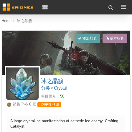
Home
冰之晶簇
添加列表
成本核算
冰之晶簇
分类
>
Crystal
项目级别：
50
销售价格
0
腮
计算平均 47 腮
A large crystalline manifestation of aetheric ice energy. Crafting
Catalyst