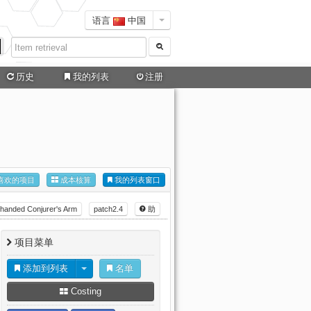
语言
中国
历史
我的列表
注册
喜欢的项目
成本核算
我的列表窗口
handed Conjurer's Arm
patch2.4
助
项目菜单
添加到列表
名单
Costing