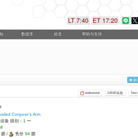
LT 7:40
ET 17:20
知
数据库
拾音
帮助与支持
最
lodestone
14545去处
Two-
nded Conjurer's Arm
 设备 级别：
1
〜
M
腮 /
售价
94
腮