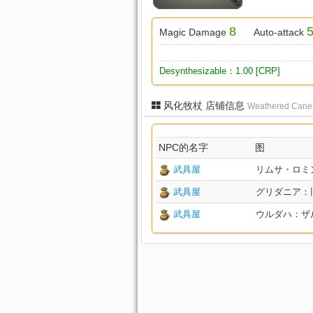
8
5
Magic Damage
Auto-attack
Desynthesizable：1.00 [CRP]
风化牧杖 店铺信息
Weathered Cane
NPC的名字
图
武具屋
リムサ・ロミンサ
武具屋
グリダニア：旧市街
武具屋
ウルダハ：ザル回廊