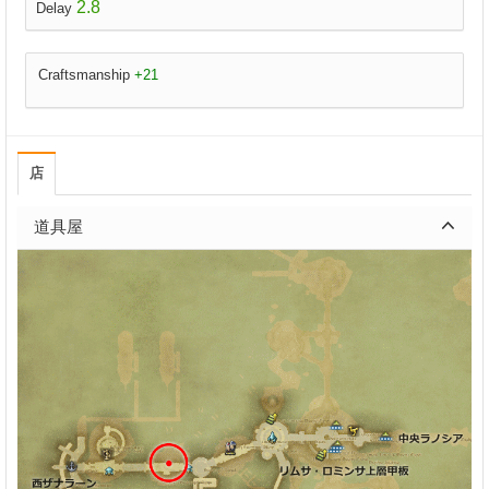
2.8
Delay
Craftsmanship
+21
店
道具屋