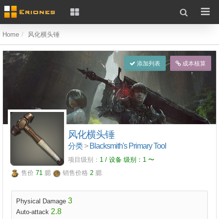
Home
风化横头锤
添加列表
成本核算
风化横头锤
分类
>
Blacksmith's Primary Tool
项目级别：
1 / 设备 级别：
1
〜
售价
71
腮
销售价格
2
腮
3
Physical Damage
2.8
Auto-attack