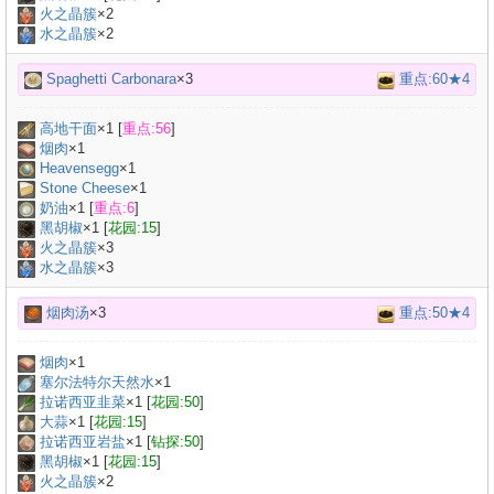
火之晶簇
×2
水之晶簇
×2
Spaghetti Carbonara
×3
重点:60★4
高地干面
×
1
[
重点:56
]
烟肉
×
1
Heavensegg
×
1
Stone Cheese
×
1
奶油
×
1
[
重点:6
]
黑胡椒
×
1
[
花园:15
]
火之晶簇
×3
水之晶簇
×3
烟肉汤
×3
重点:50★4
烟肉
×
1
塞尔法特尔天然水
×
1
拉诺西亚韭菜
×
1
[
花园:50
]
大蒜
×
1
[
花园:15
]
拉诺西亚岩盐
×
1
[
钻探:50
]
黑胡椒
×
1
[
花园:15
]
火之晶簇
×2