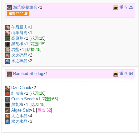
海滨晚餐组合
×1
重点:25
销售 7000 腮
羊后腰肉
×
1
山羊肩肉
×
1
高原芹
×
1
[
花园:15
]
黑胡椒
×
1
[
花园:15
]
岩盐
×
1
[
钻探:15
]
火之碎晶
×2
水之碎晶
×2
Rarefied Shorlog
×1
重点:64
Dzo Chuck
×
2
红辣椒
×
1
[
花园:20
]
Cumin Seeds
×
1
[
花园:65
]
黑胡椒
×
1
[
花园:15
]
Algae Salt
×
1
[
重点:62
]
火之水晶
×4
水之水晶
×3