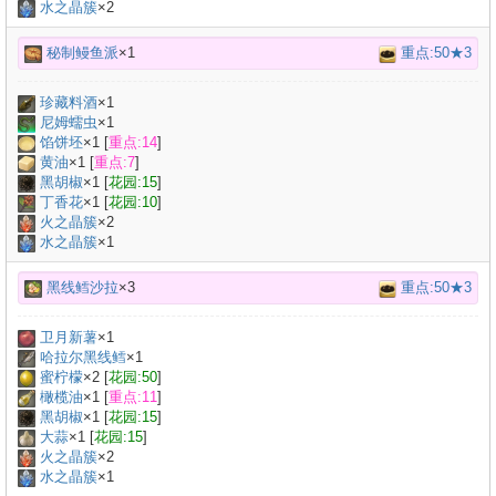
水之晶簇
×2
秘制鳗鱼派
×1
重点:50★3
珍藏料酒
×
1
尼姆蠕虫
×
1
馅饼坯
×
1
[
重点:14
]
黄油
×
1
[
重点:7
]
黑胡椒
×
1
[
花园:15
]
丁香花
×
1
[
花园:10
]
火之晶簇
×2
水之晶簇
×1
黑线鳕沙拉
×3
重点:50★3
卫月新薯
×
1
哈拉尔黑线鳕
×
1
蜜柠檬
×
2
[
花园:50
]
橄榄油
×
1
[
重点:11
]
黑胡椒
×
1
[
花园:15
]
大蒜
×
1
[
花园:15
]
火之晶簇
×2
水之晶簇
×1