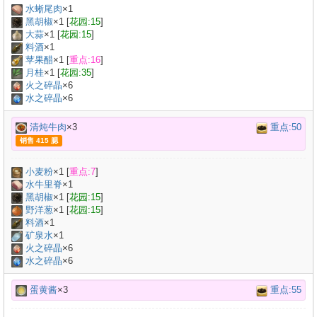
水蜥尾肉
×
1
黑胡椒
×
1
[
花园:15
]
大蒜
×
1
[
花园:15
]
料酒
×
1
苹果醋
×
1
[
重点:16
]
月桂
×
1
[
花园:35
]
火之碎晶
×6
水之碎晶
×6
清炖牛肉
×3
重点:50
销售 415 腮
小麦粉
×
1
[
重点:7
]
水牛里脊
×
1
黑胡椒
×
1
[
花园:15
]
野洋葱
×
1
[
花园:15
]
料酒
×
1
矿泉水
×
1
火之碎晶
×6
水之碎晶
×6
蛋黄酱
×3
重点:55