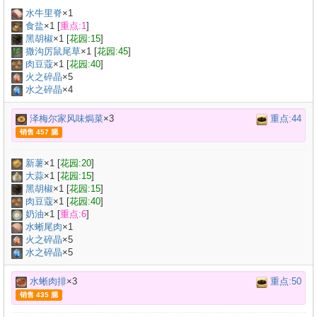
水牛里脊
×
1
食盐
×
1
[
重点:1
]
黑胡椒
×
1
[
花园:15
]
撒沟厉鼠尾草
×
1
[
花园:45
]
肉豆蔻
×
1
[
花园:40
]
火之碎晶
×5
水之碎晶
×4
泽梅尔家风味焗菜
×3
重点:44
销售 457 腮
新薯
×
1
[
花园:20
]
大蒜
×
1
[
花园:15
]
黑胡椒
×
1
[
花园:15
]
肉豆蔻
×
1
[
花园:40
]
奶油
×
1
[
重点:6
]
水蜥尾肉
×
1
火之碎晶
×5
水之碎晶
×5
水蜥肉排
×3
重点:50
销售 435 腮