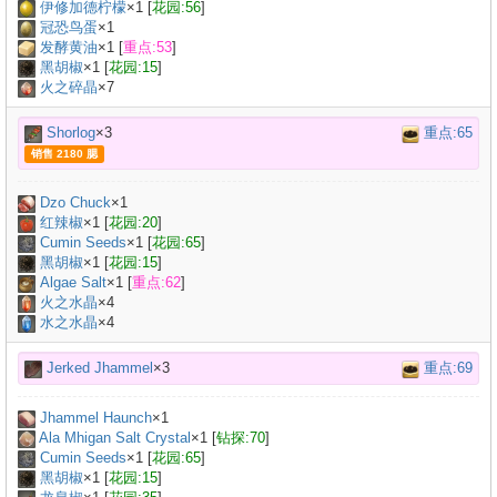
伊修加德柠檬
×
1
[
花园:56
]
冠恐鸟蛋
×
1
发酵黄油
×
1
[
重点:53
]
黑胡椒
×
1
[
花园:15
]
火之碎晶
×7
Shorlog
×3
重点:65
销售 2180 腮
Dzo Chuck
×
1
红辣椒
×
1
[
花园:20
]
Cumin Seeds
×
1
[
花园:65
]
黑胡椒
×
1
[
花园:15
]
Algae Salt
×
1
[
重点:62
]
火之水晶
×4
水之水晶
×4
Jerked Jhammel
×3
重点:69
Jhammel Haunch
×
1
Ala Mhigan Salt Crystal
×
1
[
钻探:70
]
Cumin Seeds
×
1
[
花园:65
]
黑胡椒
×
1
[
花园:15
]