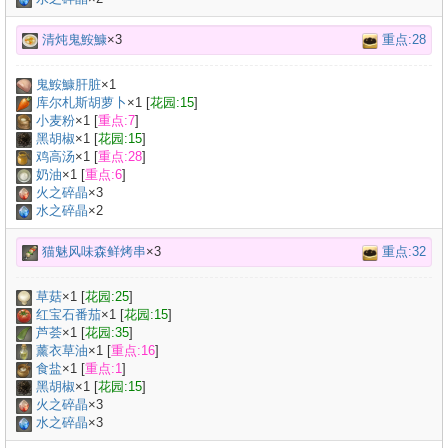
清炖鬼鮟鱇
×3
重点:28
鬼鮟鱇肝脏
×
1
库尔札斯胡萝卜
×
1
[
花园:15
]
小麦粉
×
1
[
重点:7
]
黑胡椒
×
1
[
花园:15
]
鸡高汤
×
1
[
重点:28
]
奶油
×
1
[
重点:6
]
火之碎晶
×3
水之碎晶
×2
猫魅风味森鲜烤串
×3
重点:32
草菇
×
1
[
花园:25
]
红宝石番茄
×
1
[
花园:15
]
芦荟
×
1
[
花园:35
]
薰衣草油
×
1
[
重点:16
]
食盐
×
1
[
重点:1
]
黑胡椒
×
1
[
花园:15
]
火之碎晶
×3
水之碎晶
×3