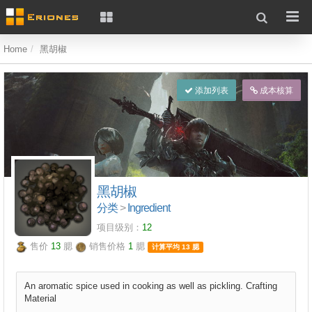
Home
黑胡椒
添加列表
成本核算
黑胡椒
分类
>
Ingredient
项目级别：
12
售价
13
腮
销售价格
1
腮
计算平均 13 腮
An aromatic spice used in cooking as well as pickling. Crafting
Material