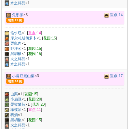
水之碎晶
×1
兔形派
×3
重点:14
销售 19 腮
馅饼坯
×
1
[
重点:14
]
库尔札斯胡萝卜
×
1
[
花园:15
]
栗鼠肉
×
1
野洋葱
×
1
[
花园:15
]
黑胡椒
×
1
[
花园:15
]
火之碎晶
×1
水之碎晶
×1
小扁豆煮山栗
×3
重点:17
销售 34 腮
山栗
×
1
[
花园:15
]
小扁豆
×
1
[
花园:20
]
婴猴薄荷
×
1
[
花园:20
]
橄榄油
×
1
[
重点:11
]
料酒
×
1
黑胡椒
×
1
[
花园:15
]
火之碎晶
×1