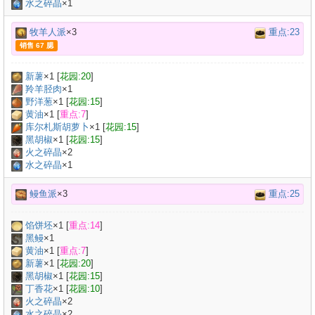
水之碎晶
×1
牧羊人派
×3
重点:23
销售 67 腮
新薯
×
1
[
花园:20
]
羚羊胫肉
×
1
野洋葱
×
1
[
花园:15
]
黄油
×
1
[
重点:7
]
库尔札斯胡萝卜
×
1
[
花园:15
]
黑胡椒
×
1
[
花园:15
]
火之碎晶
×2
水之碎晶
×1
鳗鱼派
×3
重点:25
馅饼坯
×
1
[
重点:14
]
黑鳗
×
1
黄油
×
1
[
重点:7
]
新薯
×
1
[
花园:20
]
黑胡椒
×
1
[
花园:15
]
丁香花
×
1
[
花园:10
]
火之碎晶
×2
水之碎晶
×2