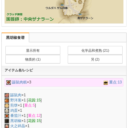
黑胡椒食谱
显示所有
化学品和煮熟 (21)
物质的 (1)
另 (2)
アイテム名/レシピ
鼹鼠肉糕
×3
重点:13
鼹鼠肉
×
1
野洋葱
×
1
[
花园:15
]
煎饼
×
1
[
重点:5
]
鸡蛋
×
1
番茄汁
×
1
[
重点:12
]
黑胡椒
×
1
[
花园:15
]
火之碎晶
×1