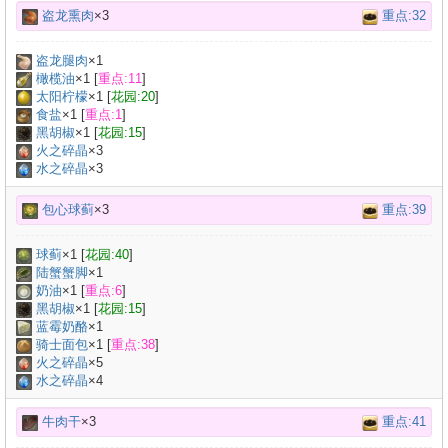
盗龙熏肉
×3
重点:32
盗龙腿肉
×
1
橄榄油
×
1
[
重点:11
]
太阳柠檬
×
1
[
花园:20
]
食盐
×
1
[
重点:1
]
黑胡椒
×
1
[
花园:15
]
火之碎晶
×3
水之碎晶
×3
包心球蓟
×3
重点:39
球蓟
×
1
[
花园:40
]
陆蟹蟹脚
×
1
奶油
×
1
[
重点:6
]
黑胡椒
×
1
[
花园:15
]
蓝霉奶酪
×
1
骑士面包
×
1
[
重点:38
]
火之碎晶
×5
水之碎晶
×4
牛肉干
×3
重点:41