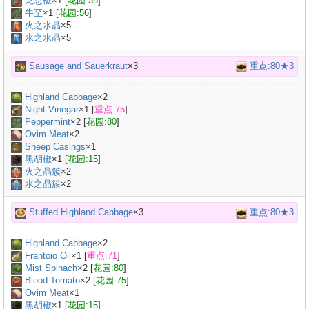
龙息椒
×
1
[
花园:35
]
牛至
×
1
[
花园:56
]
火之水晶
×5
水之水晶
×5
Sausage and Sauerkraut
×3
重点:80★3
Highland Cabbage
×
2
Night Vinegar
×
1
[
重点:75
]
Peppermint
×
2
[
花园:80
]
Ovim Meat
×
2
Sheep Casings
×
1
黑胡椒
×
1
[
花园:15
]
火之晶簇
×2
水之晶簇
×2
Stuffed Highland Cabbage
×3
重点:80★3
Highland Cabbage
×
2
Frantoio Oil
×
1
[
重点:71
]
Mist Spinach
×
2
[
花园:80
]
Blood Tomato
×
2
[
花园:75
]
Ovim Meat
×
1
黑胡椒
×
1
[
花园:15
]