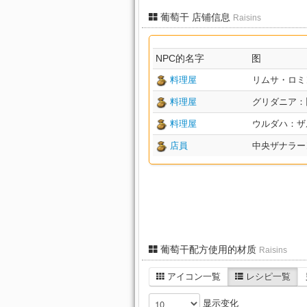
葡萄干 店铺信息
Raisins
NPC的名字
图
料理屋
リムサ・ロミンサ
料理屋
グリダニア：旧市街
料理屋
ウルダハ：ザル回廊
店員
中央ザナラーン X
葡萄干配方使用的材质
Raisins
アイコン一覧
レシピ一覧
显示变化