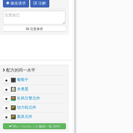
修改请求
注解
注意保存
配方的同一水平
葡萄干
水煮蛋
长风引擎元件
动力轮元件
索具元件
同レベルのレシピ確認一覧 (8件)