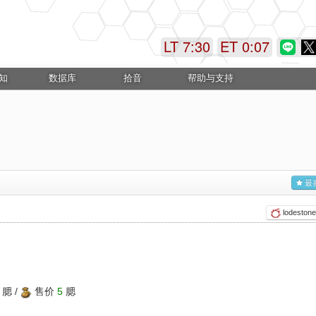
LT 7:30
ET 0:07
知
数据库
拾音
帮助与支持
最
lodestone
腮 /
售价
5
腮