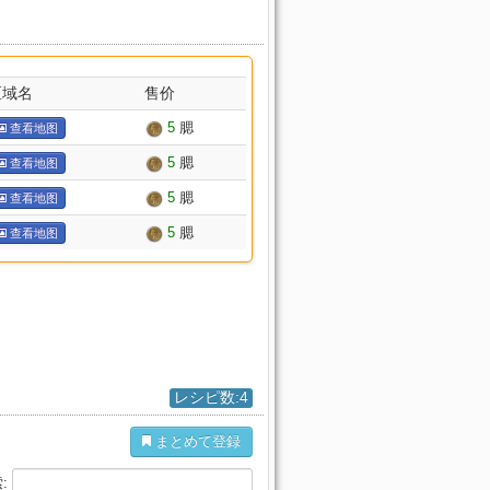
区域名
售价
5
腮
查看地图
5
腮
查看地图
5
腮
查看地图
5
腮
查看地图
レシピ数:4
まとめて登録
: