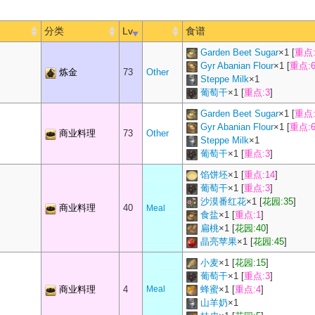
分类
Lv
食谱
Garden Beet Sugar
×
1
[
重点:
Gyr Abanian Flour
×
1
[
重点:6
炼金
73
Other
Steppe Milk
×
1
葡萄干
×
1
[
重点:3
]
Garden Beet Sugar
×
1
[
重点:
Gyr Abanian Flour
×
1
[
重点:6
商业料理
73
Other
Steppe Milk
×
1
葡萄干
×
1
[
重点:3
]
馅饼坯
×
1
[
重点:14
]
葡萄干
×
1
[
重点:3
]
沙漠番红花
×
1
[
花园:35
]
商业料理
40
Meal
食盐
×
1
[
重点:1
]
扁桃
×
1
[
花园:40
]
晶亮苹果
×
1
[
花园:45
]
小麦
×
1
[
花园:15
]
葡萄干
×
1
[
重点:3
]
商业料理
4
Meal
蜂蜜
×
1
[
重点:4
]
山羊奶
×
1