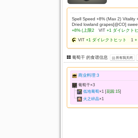
Spell Speed +8% (Max 2) Vitality
Dried lowland grapes[@CO] swee
+8% (上限2
VIT
+1 ダイレクト
VIT
+1 ダイレクトヒット
1
+
葡萄干 的食谱信息
所有我关闭
商业料理:3
葡萄干×
3
低地葡萄
×
1
[
花园:15
]
火之碎晶
×
1