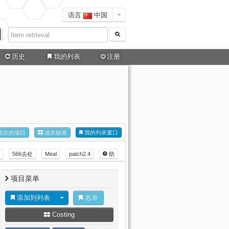
语言
中国
历史
我的列表
注册
喜欢的项目
成本核算
我的列表窗口
566去处
Meal
patch2.4
助
项目菜单
添加到列表
名单
Costing