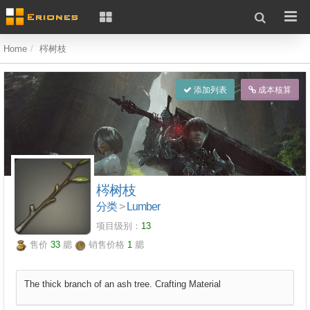
Home
梣树枝
添加列表
成本核算
梣树枝
分类
>
Lumber
项目级别：
13
售价
33
腮
销售价格
1
腮
The thick branch of an ash tree. Crafting Material