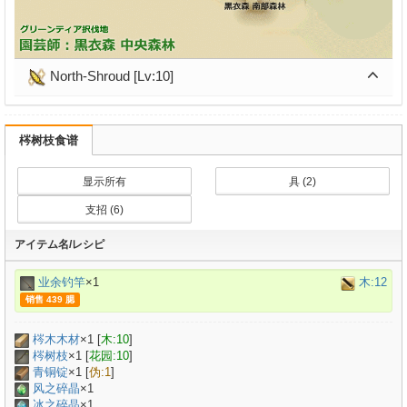
North-Shroud [Lv:10]
梣树枝食谱
显示所有
具 (2)
支招 (6)
アイテム名/レシピ
业余钓竿
×1
木:12
销售 439 腮
梣木木材
×
1
[
木:10
]
梣树枝
×
1
[
花园:10
]
青铜锭
×
1
[
伪:1
]
风之碎晶
×1
冰之碎晶
×1