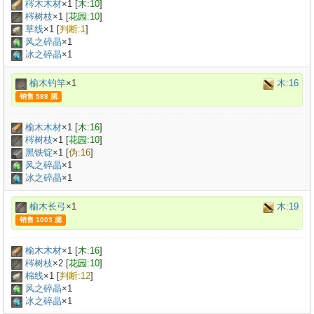
梣木木材
×
1
[
木:10
]
梣树枝
×
1
[
花园:10
]
草线
×
1
[
判断:1
]
风之碎晶
×1
冰之碎晶
×1
榆木钓竿
×1
木:16
销售 588 腮
榆木木材
×
1
[
木:16
]
梣树枝
×
1
[
花园:10
]
黑铁锭
×
1
[
伪:16
]
风之碎晶
×1
冰之碎晶
×1
榆木长弓
×1
木:19
销售 1003 腮
榆木木材
×
1
[
木:16
]
梣树枝
×
2
[
花园:10
]
棉线
×
1
[
判断:12
]
风之碎晶
×1
冰之碎晶
×1