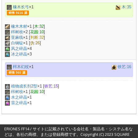
橡木长弓
×1
木:35
销售 5616 腮
橡木木材
×
1
[
木:32
]
梣树枝
×
2
[
花园:10
]
亚麻线
×
1
[
判断:32
]
白钢锭
×
1
[
伪:26
]
风之碎晶
×4
冰之碎晶
×3
梣木幻杖
×1
铁艺:16
销售 560 腮
植物成长剂2型
×
1
[
铁艺:15
]
梣树枝
×
1
[
花园:10
]
水之碎晶
×1
雷之碎晶
×1
ERIONES FF14 / サイトに記載されている会社名・製品名・システム名な
どは、各社の商標、または登録商標です。Copyright (C) 2023 SQUARE