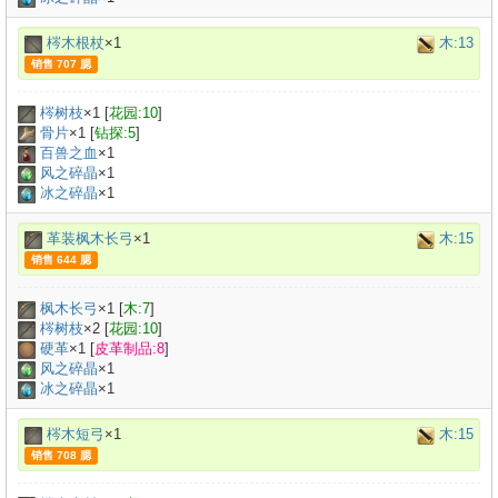
梣木根杖
×1
木:13
销售 707 腮
梣树枝
×
1
[
花园:10
]
骨片
×
1
[
钻探:5
]
百兽之血
×
1
风之碎晶
×1
冰之碎晶
×1
革装枫木长弓
×1
木:15
销售 644 腮
枫木长弓
×
1
[
木:7
]
梣树枝
×
2
[
花园:10
]
硬革
×
1
[
皮革制品:8
]
风之碎晶
×1
冰之碎晶
×1
梣木短弓
×1
木:15
销售 708 腮