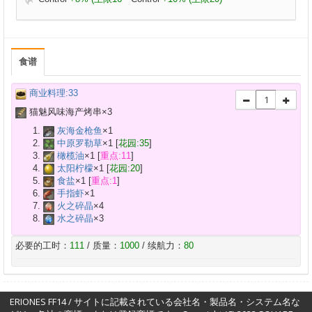
食谱
商业料理:33
猫魅风味海产烤串×
3
灰海金枪鱼
×
1
中原罗勒草
×
1
[
花园:35
]
橄榄油
×
1
[
重点:11
]
太阳柠檬
×
1
[
花园:20
]
食盐
×
1
[
重点:1
]
手指虾
×
1
火之碎晶
×
4
水之碎晶
×
3
必要的工时：
111
/ 质量：
1000
/ 续航力：
80
ERIONES FF14 / サイトに記載されている会社名・製品名・システム名な