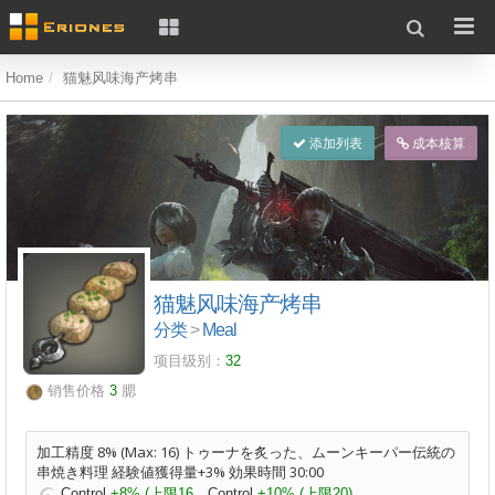
Home
猫魅风味海产烤串
添加列表
成本核算
猫魅风味海产烤串
分类
>
Meal
项目级别：
32
销售价格
3
腮
加工精度 8% (Max: 16) トゥーナを炙った、ムーンキーパー伝統の
串焼き料理 経験値獲得量+3% 効果時間 30:00
Control
+8% (上限16
Control
+10% (上限20)