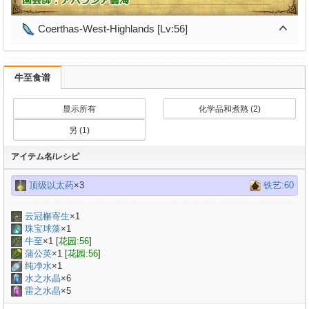
Coerthas-West-Highlands [Lv:56]
牛至食谱
显示所有
化学品和煮熟 (2)
另 (1)
アイテム名/レシピ
顶级以太药
×3
铁艺:60
云冠槲寄生
×
1
珠宝球藻
×
1
牛至
×
1
[
花园:56
]
蒲公英
×
1
[
花园:56
]
纯净水
×
1
水之水晶
×6
雷之水晶
×5