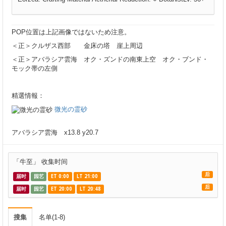
POP位置は上記画像ではないため注意。
＜正＞クルザス西部 金床の塔 崖上周辺
＜正＞アバラシア雲海 オク・ズンドの南東上空 オク・ブンド・
モック帯の左側
精選情報：
微光の霊砂
アバラシア雲海 x13.8 y20.7
「牛至」 收集时间
后
届时
园艺
ET 0:00
LT 21:00
后
届时
园艺
ET 20:00
LT 20:48
搜集
名单(1-8)