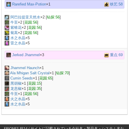
Rarefied Max-Potion
×1
铁艺:58
阿巴拉提亚天然水
×
2
[
钻探:56
]
牛至
×
2
[
花园:56
]
紫锥花
×
2
[
花园:56
]
菊蒿
×
2
[
花园:56
]
水之水晶
×5
雷之水晶
×5
Jerked Jhammel
×3
重点:69
Jhammel Haunch
×
1
Ala Mhigan Salt Crystal
×
1
[
钻探:70
]
Cumin Seeds
×
1
[
花园:65
]
黑胡椒
×
1
[
花园:15
]
龙息椒
×
1
[
花园:35
]
牛至
×
1
[
花园:56
]
火之水晶
×5
水之水晶
×5
ERIONES FF14 / サイトに記載されている会社名・製品名・システム名な