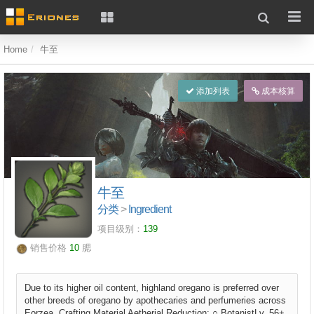
Home
牛至
添加列表
成本核算
牛至
分类
>
Ingredient
项目级别：
139
销售价格
10
腮
Due to its higher oil content, highland oregano is preferred over
other breeds of oregano by apothecaries and perfumeries across
Eorzea. Crafting Material Aetherial Reduction: ○ BotanistLv. 56+