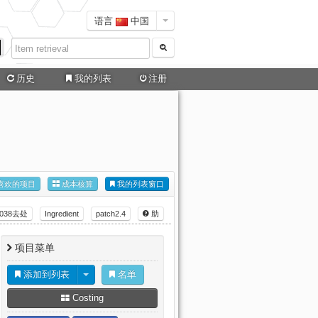
语言
中国
历史
我的列表
注册
喜欢的项目
成本核算
我的列表窗口
1038去处
Ingredient
patch2.4
助
项目菜单
添加到列表
名单
Costing