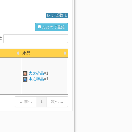
レシピ数:1
まとめて登録
:
水晶
火之碎晶
×1
水之碎晶
×1
← 前へ
1
次へ →