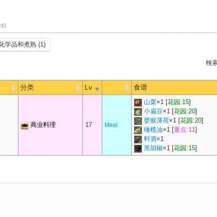
til
化学品和煮熟 (1)
検索
分类
Lv
食谱
山栗
×
1
[
花园:15
]
小扁豆
×
1
[
花园:20
]
婴猴薄荷
×
1
[
花园:20
]
商业料理
17
Meal
橄榄油
×
1
[
重点:11
]
料酒
×
1
黑胡椒
×
1
[
花园:15
]