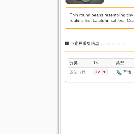
Thin round beans resembling tiny
realm's first Lalafellin settlers. Cr
小扁豆采集信息
Lalafellin Lentil
分类
Lv
类型
草地
园艺老师
Lv:20