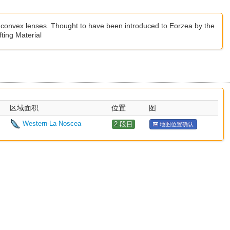
 convex lenses. Thought to have been introduced to Eorzea by the
afting Material
区域面积
位置
图
Western-La-Noscea
2 段目
地图位置确认