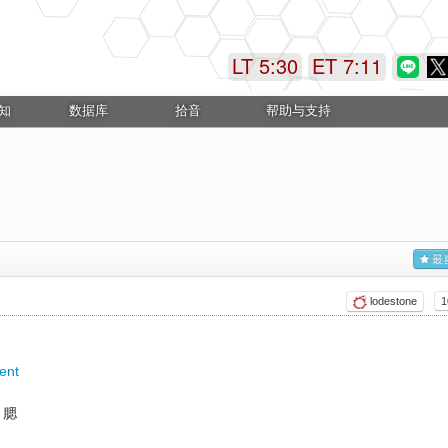
LT 5:31
ET 7:12
知
数据库
拾音
帮助与支持
最
lodestone
ent
腮