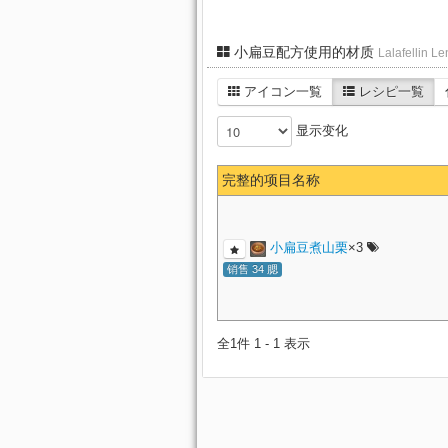
小扁豆配方使用的材质
Lalafellin Len
アイコン一覧
レシピ一覧
显示变化
完整的项目名称
小扁豆煮山栗
×3
销售 34 腮
全1件 1 - 1 表示