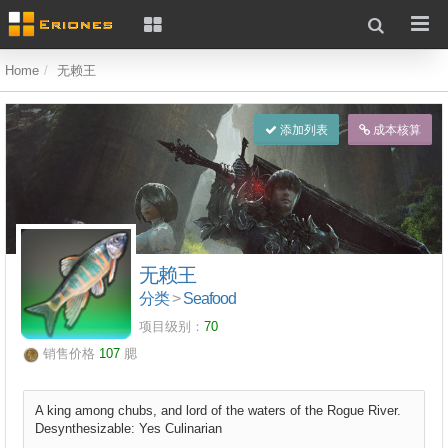
Home
无赖王
添加列表
成本核算
无赖王
分类
>
Seafood
项目级别：
70
销售价格
107
腮
A king among chubs, and lord of the waters of the Rogue River.
Desynthesizable: Yes Culinarian