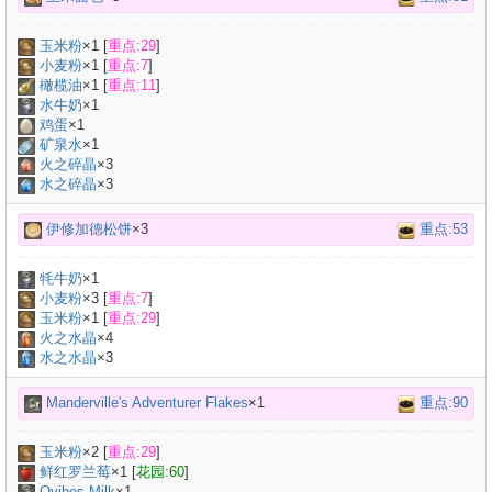
玉米粉
×
1
[
重点:29
]
小麦粉
×
1
[
重点:7
]
橄榄油
×
1
[
重点:11
]
水牛奶
×
1
鸡蛋
×
1
矿泉水
×
1
火之碎晶
×3
水之碎晶
×3
伊修加德松饼
×3
重点:53
牦牛奶
×
1
小麦粉
×
3
[
重点:7
]
玉米粉
×
1
[
重点:29
]
火之水晶
×4
水之水晶
×3
Manderville's Adventurer Flakes
×1
重点:90
玉米粉
×
2
[
重点:29
]
鲜红罗兰莓
×
1
[
花园:60
]
Ovibos Milk
×
1