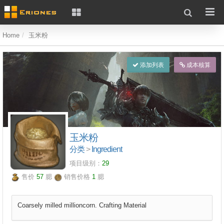
Home
玉米粉
添加列表
成本核算
玉米粉
分类
>
Ingredient
项目级别：
29
售价
57
腮
销售价格
1
腮
Coarsely milled millioncorn. Crafting Material