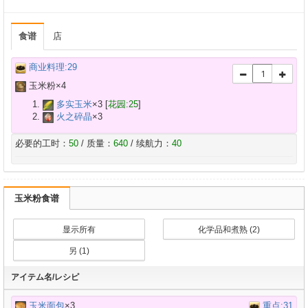
食谱
店
商业料理:29
玉米粉×
4
多实玉米
×
3
[
花园:25
]
火之碎晶
×
3
必要的工时：
50
/ 质量：
640
/ 续航力：
40
玉米粉食谱
显示所有
化学品和煮熟 (2)
另 (1)
アイテム名/レシピ
玉米面包
×3
重点:31