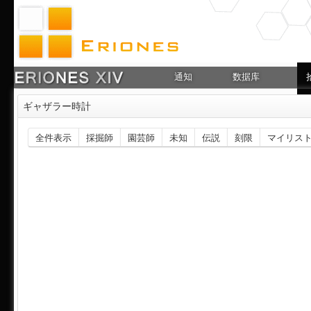
通知
数据库
ギャザラー時計
全件表示
採掘師
園芸師
未知
伝説
刻限
マイリス