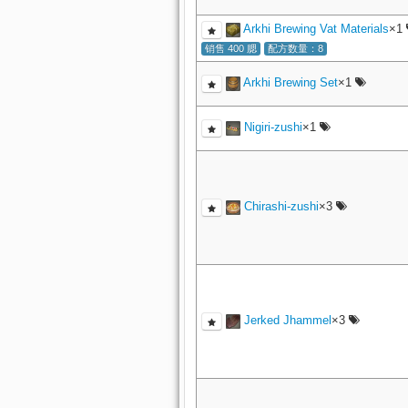
Arkhi Brewing Vat Materials
×1
销售 400 腮
配方数量：8
Arkhi Brewing Set
×1
Nigiri-zushi
×1
Chirashi-zushi
×3
Jerked Jhammel
×3