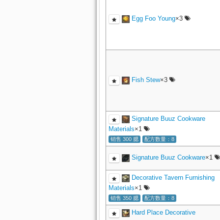
Egg Foo Young
×3
Fish Stew
×3
Signature Buuz Cookware
Materials
×1
销售 300 腮
配方数量：8
Signature Buuz Cookware
×1
Decorative Tavern Furnishing
Materials
×1
销售 350 腮
配方数量：8
Hard Place Decorative