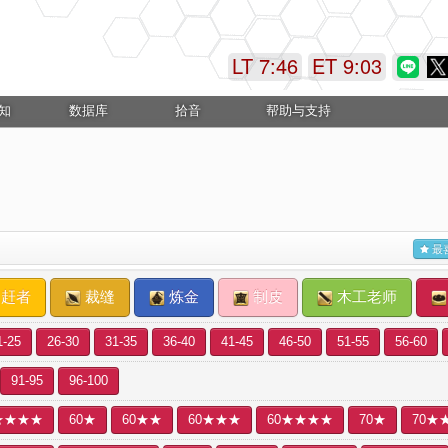
LT 7:46
ET 9:03
知
数据库
拾音
帮助与支持
最
赶者
裁缝
炼金
制皮
木工老师
1-25
26-30
31-35
36-40
41-45
46-50
51-55
56-60
91-95
96-100
★★★★
60★
60★★
60★★★
60★★★★
70★
70★