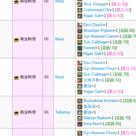
商业料理
66
Meal
Rice Vinegar
×
1
[
重点:65
]
Cottonseed Oil
×
1
[
重点:63
]
Algae Salt
×
1
[
重点:62
]
Dzo Chuck
×
1
Mountain Popoto
×
1
[
花园:65
]
Gyr Abanian Carrot
×
1
[
花园:7
商业料理
66
Meal
Sun Cabbage
×
1
[
花园:70
]
Fennel
×
1
[
花园:70
]
Algae Salt
×
1
[
重点:62
]
Dzo Chuck
×
1
Gyr Abanian Flour
×
1
[
重点:61
Sun Cabbage
×
1
[
花园:70
]
商业料理
66
Meal
云海洋葱
×
1
[
花园:51
]
酱油
×
1
Algae Salt
×
1
[
重点:62
]
Buckwheat Kernels
×
1
[
花园:6
鱼高汤
×
1
商业料理
66
Tabletop
酱油
×
1
Daikon Radish
×
1
[
花园:70
]
Ama Nori
×
1
[
花园:65
]
Gyr Abanian Flour
×
1
[
重点:61