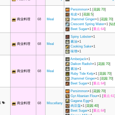
Persimmon
×
1
[
花园:70
]
桂皮
×
1
[
花园:5
]
商业料理
68
Meal
Jhammel Ginger
×
1
[
花园:70
]
Crescent Spring Water
×
1
[
钻探
Beet Sugar
×
1
[
重点:64
]
Spiny Lobster
×
1
酱油
×
1
商业料理
68
Meal
Cooking Sake
×
1
味增
×
1
Amberjack
×
1
Daikon Radish
×
1
[
花园:70
]
酱油
×
1
商业料理
68
Meal
Ruby Tide Kelp
×
1
[
花园:70
]
Jhammel Ginger
×
1
[
花园:70
]
Beet Sugar
×
1
[
重点:64
]
Persimmon
×
1
[
花园:70
]
Gyr Abanian Flour
×
1
[
重点:61
Gagana Egg
×
1
1
商业料理
68
Miscellany
肉豆蔻
×
1
[
花园:40
]
Beet Sugar
×
1
[
重点:64
]