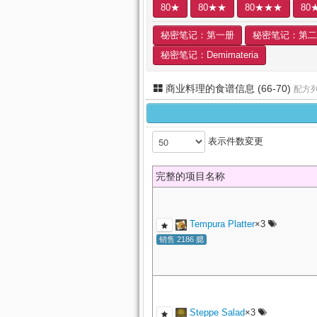
80★
80★★
80★★★
80
秘密笔记：第一册
秘密笔记：第二
秘密笔记：Demimateria
商业料理的食谱信息 (66-70)
配方
表示件数変更
完整的项目名称
Tempura Platter
×3
销售 2186 腮
Steppe Salad
×3