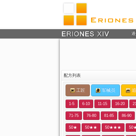
通
配方列表
工匠
军械员
追
1-5
6-10
11-15
16-20
2
71-75
76-80
81-85
86-90
50★
50★★
50★★★
50