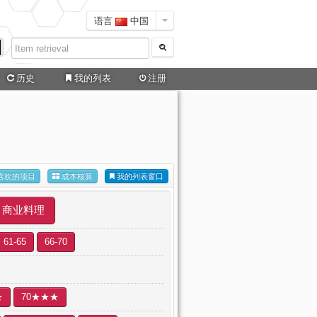
语言
中国
历史
我的列表
注册
喜欢的项目
成本核算
我的列表窗口
商业料理
61-65
66-70
★
70★★★