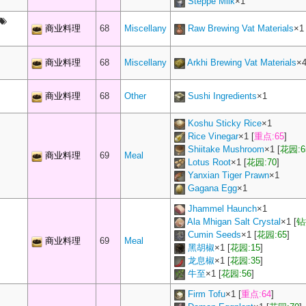
Steppe Milk
×
1
商业料理
68
Miscellany
Raw Brewing Vat Materials
×
1
商业料理
68
Miscellany
Arkhi Brewing Vat Materials
×
商业料理
68
Other
Sushi Ingredients
×
1
Koshu Sticky Rice
×
1
Rice Vinegar
×
1
[
重点:65
]
Shiitake Mushroom
×
1
[
花园:6
商业料理
69
Meal
Lotus Root
×
1
[
花园:70
]
Yanxian Tiger Prawn
×
1
Gagana Egg
×
1
Jhammel Haunch
×
1
Ala Mhigan Salt Crystal
×
1
[
钻
Cumin Seeds
×
1
[
花园:65
]
商业料理
69
Meal
黑胡椒
×
1
[
花园:15
]
龙息椒
×
1
[
花园:35
]
牛至
×
1
[
花园:56
]
Firm Tofu
×
1
[
重点:64
]