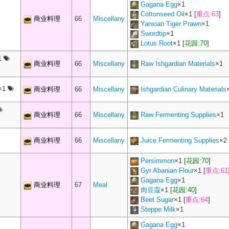
Gagana Egg
×
1
Cottonseed Oil
×
1
[
重点:63
]
商业料理
66
Miscellany
Yanxian Tiger Prawn
×
1
Swordtip
×
1
Lotus Root
×
1
[
花园:70
]
1
商业料理
66
Miscellany
Raw Ishgardian Materials
×
1
×1
商业料理
66
Miscellany
Ishgardian Culinary Materials
商业料理
66
Miscellany
Raw Fermenting Supplies
×
1
商业料理
66
Miscellany
Juice Fermenting Supplies
×
2
Persimmon
×
1
[
花园:70
]
Gyr Abanian Flour
×
1
[
重点:61
Gagana Egg
×
1
商业料理
67
Meal
肉豆蔻
×
1
[
花园:40
]
Beet Sugar
×
1
[
重点:64
]
Steppe Milk
×
1
Gagana Egg
×
1