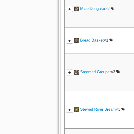
Miso Dengaku
×3
Bread Basket
×1
Steamed Grouper
×3
Stewed River Bream
×3