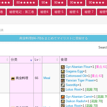
★★★★
80★★★★★
90★
90★★
90★★★
90★★★★
卷
秘密笔记：第三卷
秘密4
秘密 5
秘密 6
秘密 7
秘密
列表
商业料理(66-70)をまとめてマイリストに登録する
Searc
分类
Lv
食谱
Gyr Abanian Flour
×
1
[
重点:61
Gagana Egg
×
1
Cottonseed Oil
×
1
[
重点:63
]
商业料理
66
Meal
Yanxian Tiger Prawn
×
1
Swordtip
×
1
Lotus Root
×
1
[
花园:70
]
Gyr Abanian Carrot
×
1
[
花园:7
Daikon Radish
×
1
[
花园:70
]
Lotus Root
×
1
[
花园:70
]