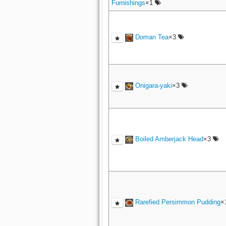
Furnishings
×1
Doman Tea
×3
Onigara-yaki
×3
Boiled Amberjack Head
×3
Rarefied Persimmon Pudding
×