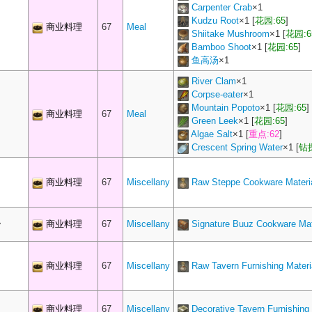
Carpenter Crab
×
1
Kudzu Root
×
1
[
花园:65
]
商业料理
67
Meal
Shiitake Mushroom
×
1
[
花园:6
Bamboo Shoot
×
1
[
花园:65
]
鱼高汤
×
1
River Clam
×
1
Corpse-eater
×
1
Mountain Popoto
×
1
[
花园:65
]
商业料理
67
Meal
Green Leek
×
1
[
花园:65
]
Algae Salt
×
1
[
重点:62
]
Crescent Spring Water
×
1
[
钻探
商业料理
67
Miscellany
Raw Steppe Cookware Materi
商业料理
67
Miscellany
Signature Buuz Cookware Mat
商业料理
67
Miscellany
Raw Tavern Furnishing Materi
商业料理
67
Miscellany
Decorative Tavern Furnishing 