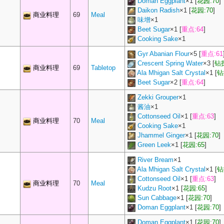
Doman Eggplant
×
1
[
花园:70
]
Daikon Radish
×
1
[
花园:70
]
商业料理
69
Meal
味增
×
1
Beet Sugar
×
1
[
重点:64
]
Cooking Sake
×
1
Gyr Abanian Flour
×
5
[
重点:61
Crescent Spring Water
×
3
[
钻探
商业料理
69
Tabletop
Ala Mhigan Salt Crystal
×
1
[
钻
Beet Sugar
×
2
[
重点:64
]
Zekki Grouper
×
1
酱油
×
1
Cottonseed Oil
×
1
[
重点:63
]
商业料理
70
Meal
Cooking Sake
×
1
Jhammel Ginger
×
1
[
花园:70
]
Green Leek
×
1
[
花园:65
]
River Bream
×
1
Ala Mhigan Salt Crystal
×
1
[
钻
Cottonseed Oil
×
1
[
重点:63
]
商业料理
70
Meal
Kudzu Root
×
1
[
花园:65
]
Sun Cabbage
×
1
[
花园:70
]
Doman Eggplant
×
1
[
花园:70
]
Doman Eggplant
×
1
[
花园:70
]