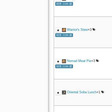
销售 2186 腮
Warrior's Stew
×3
销售 2186 腮
Nomad Meat Pie
×3
销售 2186 腮
Oriental Soba Lunch
×1