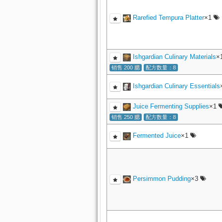
Rarefied Tempura Platter
×1
Ishgardian Culinary Materials
×
销售 200 腮
配方数量：8
Ishgardian Culinary Essentials
Juice Fermenting Supplies
×1
销售 250 腮
配方数量：8
Fermented Juice
×1
Persimmon Pudding
×3