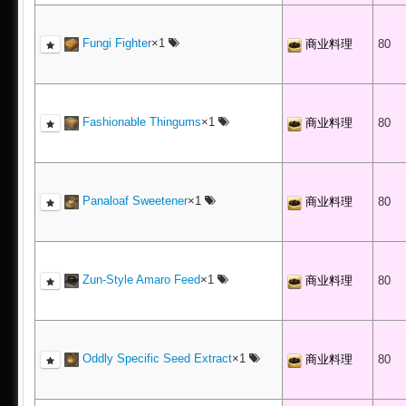
Fungi Fighter
×1
商业料理
80
Fashionable Thingums
×1
商业料理
80
Panaloaf Sweetener
×1
商业料理
80
Zun-Style Amaro Feed
×1
商业料理
80
Oddly Specific Seed Extract
×1
商业料理
80