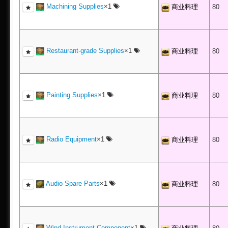
Machining Supplies
×1
商业料理
80
Restaurant-grade Supplies
×1
商业料理
80
Painting Supplies
×1
商业料理
80
Radio Equipment
×1
商业料理
80
Audio Spare Parts
×1
商业料理
80
Wind Instrument Component
×1