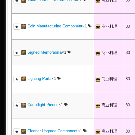
商业料理
80
Coin Manufacturing Component
×1
商业料理
80
Signed Memorabilia
×1
商业料理
80
Lighting Parts
×1
商业料理
80
Carrotlight Pieces
×1
商业料理
80
Cleaner Upgrade Component
×1
商业料理
80