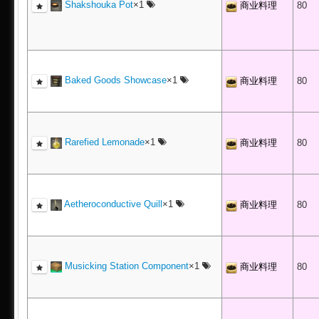
Shakshouka Pot
×1
商业料理
80
Baked Goods Showcase
×1
商业料理
80
Rarefied Lemonade
×1
商业料理
80
Aetheroconductive Quill
×1
商业料理
80
Musicking Station Component
×1
商业料理
80