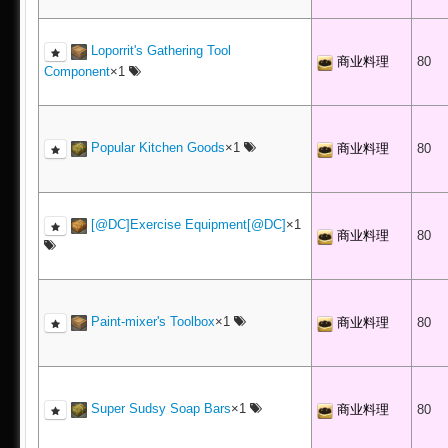
Loporrit's Gathering Tool
商业料理
80
Component
×1
Popular Kitchen Goods
×1
商业料理
80
[@DC]Exercise Equipment[@DC]
×1
商业料理
80
Paint-mixer's Toolbox
×1
商业料理
80
Super Sudsy Soap Bars
×1
商业料理
80