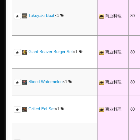
Takoyaki Boat
×1
商业料理
80
Giant Beaver Burger Set
×1
商业料理
80
Sliced Watermelon
×1
商业料理
80
Grilled Eel Set
×1
商业料理
80