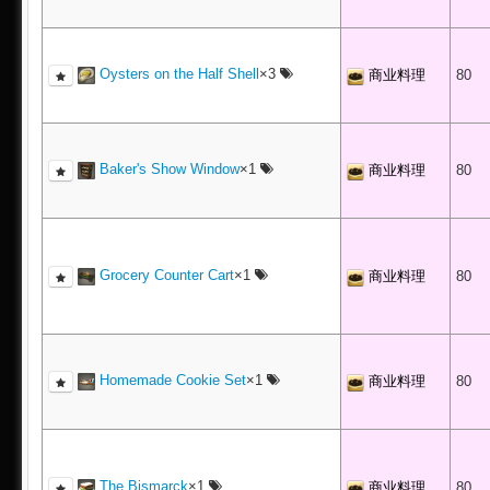
Oysters on the Half Shell
×3
商业料理
80
Baker's Show Window
×1
商业料理
80
Grocery Counter Cart
×1
商业料理
80
Homemade Cookie Set
×1
商业料理
80
The Bismarck
×1
商业料理
80