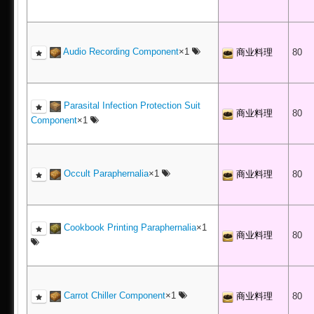
Audio Recording Component
×1
商业料理
80
Parasital Infection Protection Suit
商业料理
80
Component
×1
Occult Paraphernalia
×1
商业料理
80
Cookbook Printing Paraphernalia
×1
商业料理
80
Carrot Chiller Component
×1
商业料理
80