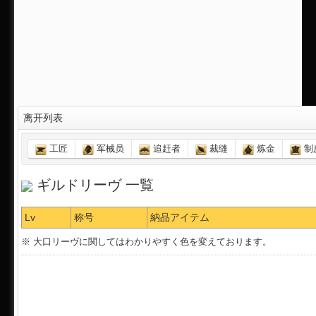
离开列表
工匠
军械员
追赶者
裁缝
炼金
制
ギルドリーヴ 一覧
Lv
称号
納品アイテム
※ 大口リーヴに関してはわかりやすく色を変えております。