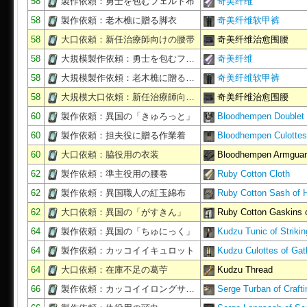
58
製作依頼：勇士を包むフェルト布
奇美纤维
58
製作依頼：老木樵に贈る脚衣
奇美纤维软甲裤
58
大口依頼：新任治療師向けの腰帯
奇美纤维治愈围腰
58
大規模製作依頼：勇士を包むフ…
奇美纤维
58
大規模製作依頼：老木樵に贈る…
奇美纤维软甲裤
58
大規模大口依頼：新任治療師向…
奇美纤维治愈围腰
60
製作依頼：異国の「きゅろっと」
Bloodhempen Doublet 
60
製作依頼：担夫役に贈る作業着
Bloodhempen Culottes
60
大口依頼：脇役用の衣装
Bloodhempen Armgua
62
製作依頼：準主役用の腰巻
Ruby Cotton Cloth
62
製作依頼：異国職人の紅玉綿布
Ruby Cotton Sash of H
62
大口依頼：異国の「がすきん」
Ruby Cotton Gaskins o
64
製作依頼：異国の「ちゅにっく」
Kudzu Tunic of Strikin
64
製作依頼：カッコイイキュロット
Kudzu Culottes of Gat
64
大口依頼：在庫不足の葛苧
Kudzu Thread
66
製作依頼：カッコイイロングサ…
Serge Turban of Crafti