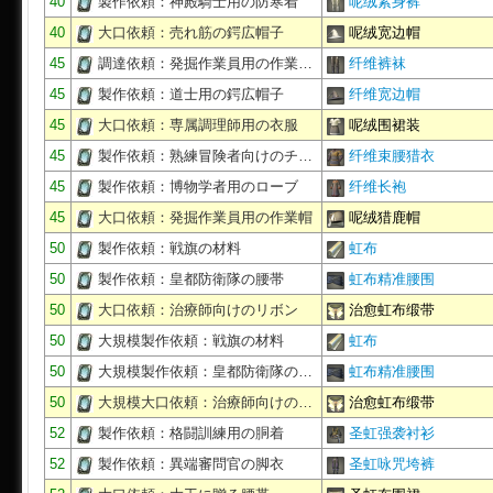
40
製作依頼：神殿騎士用の防寒着
呢绒紧身裤
40
大口依頼：売れ筋の鍔広帽子
呢绒宽边帽
45
調達依頼：発掘作業員用の作業…
纤维裤袜
45
製作依頼：道士用の鍔広帽子
纤维宽边帽
45
大口依頼：専属調理師用の衣服
呢绒围裙装
45
製作依頼：熟練冒険者向けのチ…
纤维束腰猎衣
45
製作依頼：博物学者用のローブ
纤维长袍
45
大口依頼：発掘作業員用の作業帽
呢绒猎鹿帽
50
製作依頼：戦旗の材料
虹布
50
製作依頼：皇都防衛隊の腰帯
虹布精准腰围
50
大口依頼：治療師向けのリボン
治愈虹布缎带
50
大規模製作依頼：戦旗の材料
虹布
50
大規模製作依頼：皇都防衛隊の…
虹布精准腰围
50
大規模大口依頼：治療師向けの…
治愈虹布缎带
52
製作依頼：格闘訓練用の胴着
圣虹强袭衬衫
52
製作依頼：異端審問官の脚衣
圣虹咏咒垮裤