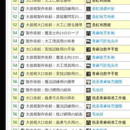
52
大口依頼：大工に贈る腰帯
圣虹布围裙
52
大規模製作依頼：格闘訓練用の…
圣虹强袭衬衫
52
大規模製作依頼：異端審問官の…
圣虹咏咒垮裤
52
大規模大口依頼：大工に贈る腰帯
圣虹布围裙
54
製作依頼：魔道士向けのローブ
青麻咏咒长袍
54
製作依頼：大工増員用の布巻
青麻巧匠包头巾
54
大口依頼：実技試験用の手袋
青麻治愈半手套
54
大規模製作依頼：魔道士向けの…
青麻咏咒长袍
54
大規模製作依頼：大工増員用の…
青麻巧匠包头巾
54
大規模大口依頼：実技試験用の…
青麻治愈半手套
56
製作依頼：魔法訓練用の腰帯
祝圣青麻咏咒腰围
56
製作依頼：投げ網用の絹糸
毛虫丝
56
大口依頼：義勇弓兵用の胴衣
祝圣青麻精准工作服
56
大規模製作依頼：魔法訓練用の…
祝圣青麻咏咒腰围
56
大規模製作依頼：投げ網用の絹糸
毛虫丝
56
大規模大口依頼：義勇弓兵用の…
祝圣青麻精准工作服