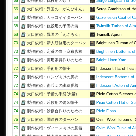
66
製作依頼：仇役用の頭巾
Serge Longsash of Sc
66
大口依頼：異国の「がんびすん」
Serge Gambison of He
68
製作依頼：カッコイイターバン
Gazelleskin Coat of C
68
製作依頼：仇役用の予備衣装
Twinsilk Turban of Aim
68
大口依頼：異国の「えぷろん」
Twinsilk Apron
70
大口依頼：新人研修用のターバン
Brightlinen Turban of C
70
製作依頼：定番の白亜麻布脚衣
Brightlinen Bottoms of
70
製作依頼：実用家具作りのため…
Bright Linen Yarn
72
大口依頼：手術用の帽子
Iridescent Hat of Heal
72
製作依頼：ロンゾ向けの脚衣
Iridescent Bottoms of
72
製作依頼：衛兵団の訓練胴着
Iridescent Acton of Ai
74
大口依頼：予備の手袋(大量)
Pixie Cotton Sleeves 
74
製作依頼：斥候用の偽装帽子
Pixie Cotton Hat of Str
74
製作依頼：診察台作りのための…
Pixie Floss
76
大口依頼：調達役のターバン
Ovim Wool Turban of 
76
製作依頼：ヴィース向けの胴着
Ovim Wool Tunic of A