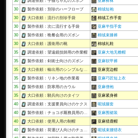
30
調達依頼：子猫ちゃんのズボン
亚麻裤袜
30
製作依頼：別珍のハーフローブ
棉绒短袍
30
大口依頼：流行の別珍手袋
棉绒工作手套
30
製作依頼：次に流行する手袋
亚麻半指手套
30
製作依頼：晩餐会用のズボン
棉绒束膝裤
30
大口依頼：護衛用の靴
棉绒礼鞋
35
調達依頼：望遠鏡技師用の作業帽
亚麻大地无檐帽
35
製作依頼：剣術士向けのズボン
亚麻软甲裤
35
大口依頼：輸出用のシンプルな…
亚麻宽边帽
35
製作依頼：リネン地の作業着
亚麻巧匠短上衣
35
製作依頼：防寒用のカウル
亚麻僧袍
35
大口依頼：騎兵向けのタイツ
亚麻紧身裤
40
調達依頼：支援要員向けのケクス
呢绒腿套
40
製作依頼：チョコボ厩務員用の…
亚麻围裙装
40
大口依頼：使用人用の制帽
亚麻猎鹿帽
40
製作依頼：荷運び人向けのチュ…
呢绒束腰猎衣