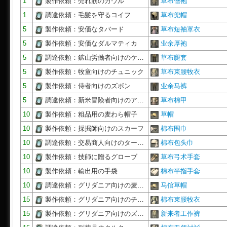
1
製作依頼：売れ筋のカウル
草布僧袍
1
調達依頼：毛髪を守るコイフ
草布兜帽
5
製作依頼：安価なタバード
草布短袖罩衣
5
製作依頼：安価なダルマティカ
业余厚袍
5
調達依頼：鉱山労働者向けのケ…
草布腿套
5
製作依頼：牧童向けのチュニック
草布束腰牧衣
5
製作依頼：侍者向けのズボン
业余马裤
5
調達依頼：新米冒険者向けのア…
草布棉甲
10
製作依頼：粗品用の麦わら帽子
草帽
10
製作依頼：採掘師向けのスカーフ
棉布围巾
10
調達依頼：交易商人向けのター…
棉布包头巾
10
製作依頼：技師に贈るグローブ
草布弓术手套
10
製作依頼：輸出用の手袋
棉布半指手套
10
調達依頼：グリダニア向けの麦…
马倌草帽
15
製作依頼：グリダニア向けのチ…
棉布束腰牧衣
15
製作依頼：グリダニア向けのズ…
新来者工作裤