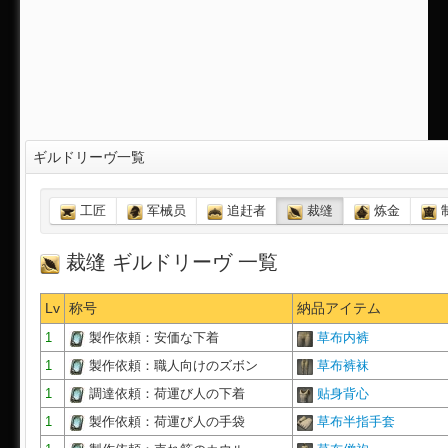
ギルドリーヴ一覧
工匠
军械员
追赶者
裁缝
炼金
裁缝 ギルドリーヴ 一覧
Lv
称号
納品アイテム
1
製作依頼：安価な下着
草布内裤
1
製作依頼：職人向けのズボン
草布裤袜
1
調達依頼：荷運び人の下着
贴身背心
1
製作依頼：荷運び人の手袋
草布半指手套