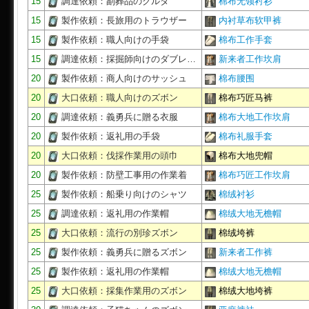
15
調達依頼：副葬品のクルタ
棉布无领衬衫
15
製作依頼：長旅用のトラウザー
内衬草布软甲裤
15
製作依頼：職人向けの手袋
棉布工作手套
15
調達依頼：採掘師向けのダブレ…
新来者工作坎肩
20
製作依頼：商人向けのサッシュ
棉布腰围
20
大口依頼：職人向けのズボン
棉布巧匠马裤
20
調達依頼：義勇兵に贈る衣服
棉布大地工作坎肩
20
製作依頼：返礼用の手袋
棉布礼服手套
20
大口依頼：伐採作業用の頭巾
棉布大地兜帽
20
製作依頼：防壁工事用の作業着
棉布巧匠工作坎肩
25
製作依頼：船乗り向けのシャツ
棉绒衬衫
25
調達依頼：返礼用の作業帽
棉绒大地无檐帽
25
大口依頼：流行の別珍ズボン
棉绒垮裤
25
製作依頼：義勇兵に贈るズボン
新来者工作裤
25
製作依頼：返礼用の作業帽
棉绒大地无檐帽
25
大口依頼：採集作業用のズボン
棉绒大地垮裤