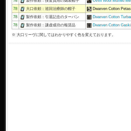
76
製作依頼：捜査員用の偽装帽子
Ovim Wool Muffed Met
78
大口依頼：巡回治療師の帽子
Dwarven Cotton Peta
78
製作依頼：引退記念のターバン
Dwarven Cotton Turb
78
製作依頼：謙虚成功の報奨品
Dwarven Cotton Gask
※ 大口リーヴに関してはわかりやすく色を変えております。