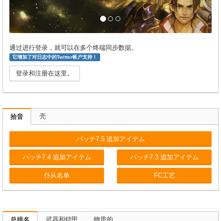
通过进行登录，就可以在多个终端同步数据。
它增加了对日志中的Twitter帐户支持！
登录和注册在这里。
壳
拾音
パッチ7.5 追加アイテム
パッチ7.4 追加アイテム
パッチ7.3 追加アイテム
仆从名单
FC工艺
武器和铠甲
物质的
总排名