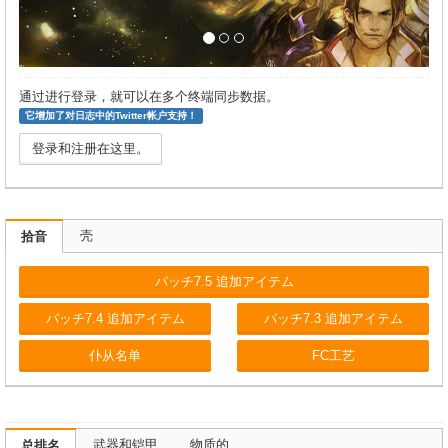
通过进行登录，就可以在多个终端同步数据。
它增加了对日志中的Twitter帐户支持！
登录和注册在这里。
壳
拾音
パッチ7.5 追加アイテム
パッチ7.4 追加アイテム
パッチ7.3 追加アイテム
仆从名单
FC工艺
武器和铠甲
物质的
总排名