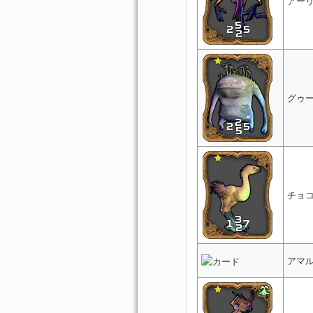
アー
グゥ
チョ
アマ