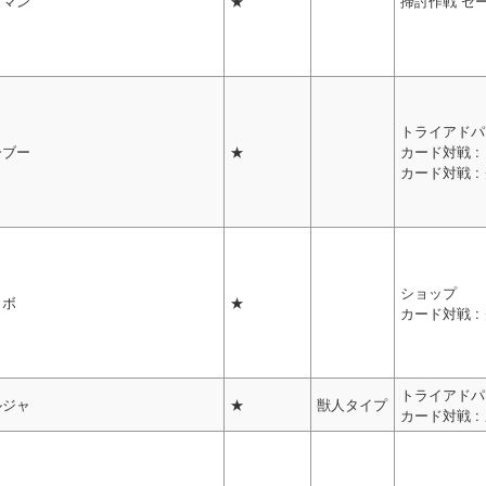
リマン
★
掃討作戦 ゼ
トライアドパ
ーブー
★
カード対戦 :
カード対戦 
ショップ
コボ
★
カード対戦 
トライアドパ
ルジャ
★
獣人タイプ
カード対戦 :