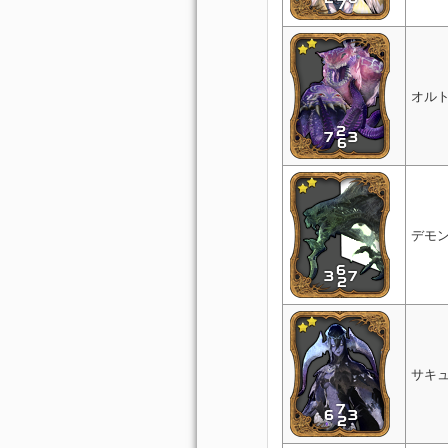
オル
デモ
サキ