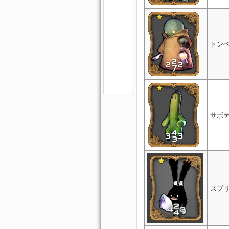
トン
サボ
スプ