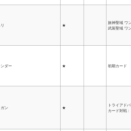
旅神聖域 ワ
ベリ
★
武装聖域 ワ
テンダー
★
初期カード
トライアドパ
リガン
★
カード対戦 