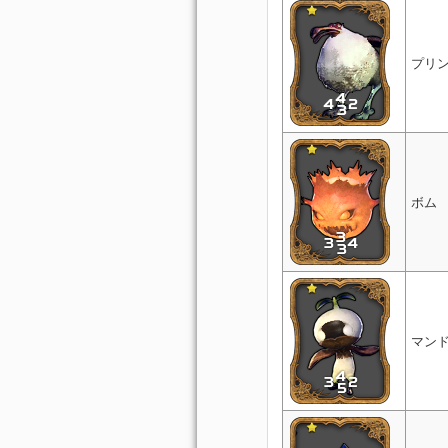
プリ
ボム
マン