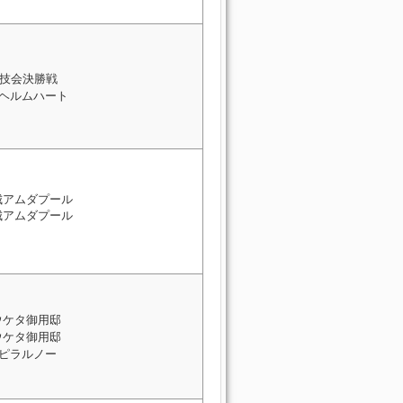
技会決勝戦
 ヘルムハート
城アムダプール
城アムダプール
ウケタ御用邸
ウケタ御用邸
 ピラルノー