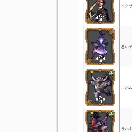
イク
悪い
コボ
サハ