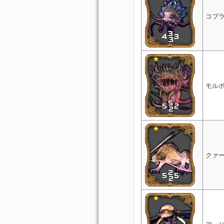
コブ
モル
クァ