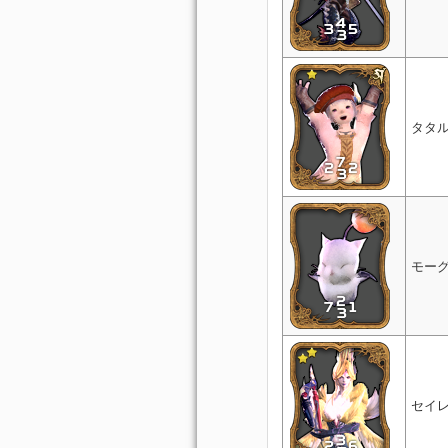
タタ
モー
セイ