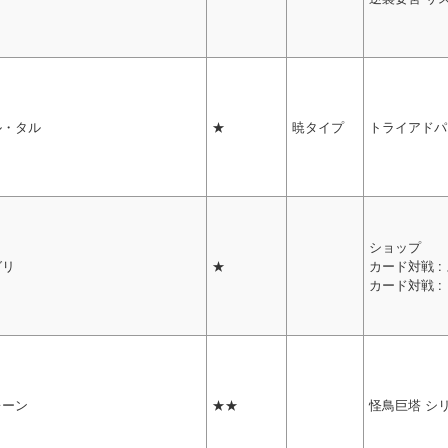
ル・タル
★
暁タイプ
トライアドパ
ショップ
グリ
★
カード対戦 
カード対戦 
レーン
★★
怪鳥巨塔 シ