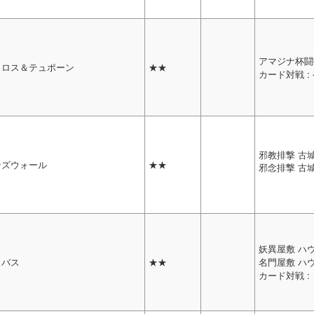
アマジナ杯闘
トロス＆テュポーン
★★
カード対戦 :
邪教排撃 古
ンズウォール
★★
邪念排撃 古
妖異屋敷 ハ
ュバス
★★
名門屋敷 ハ
カード対戦 :