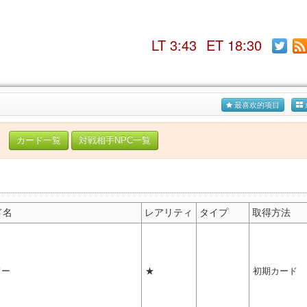
LT 3:43
ET 18:30
最喜欢的项目
カード一覧
対戦相手NPC一覧
ド名
レアリティ
タイプ
取得方法
ドー
★
初期カード