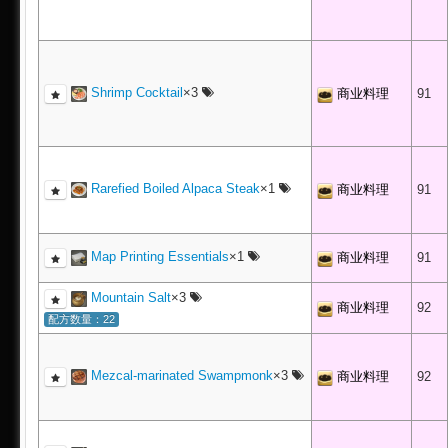
Shrimp Cocktail
×3
商业料理
91
Rarefied Boiled Alpaca Steak
×1
商业料理
91
Map Printing Essentials
×1
商业料理
91
Mountain Salt
×3
商业料理
92
配方数量：22
Mezcal-marinated Swampmonk
×3
商业料理
92