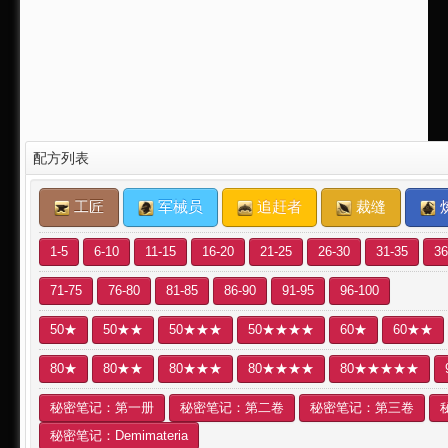
配方列表
工匠
军械员
追赶者
裁缝
1-5
6-10
11-15
16-20
21-25
26-30
31-35
36
71-75
76-80
81-85
86-90
91-95
96-100
50★
50★★
50★★★
50★★★★
60★
60★★
80★
80★★
80★★★
80★★★★
80★★★★★
秘密笔记：第一册
秘密笔记：第二卷
秘密笔记：第三卷
秘密笔记：Demimateria