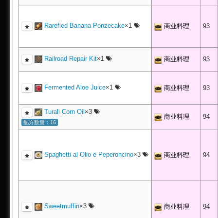
Rarefied Banana Ponzecake
×1
商业料理
93
Railroad Repair Kit
×1
商业料理
93
Fermented Aloe Juice
×1
商业料理
93
Turali Corn Oil
×3
商业料理
94
配方数量：16
Spaghetti al Olio e Peperoncino
×3
商业料理
94
Sweetmuffin
×3
商业料理
94