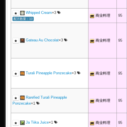
Whipped Cream
×3
商业料理
95
配方数量：10
Gateau Au Chocolat
×3
商业料理
95
Turali Pineapple Ponzecake
×3
商业料理
95
Rarefied Turali Pineapple
商业料理
95
Ponzecake
×1
Ja Tiika Juice
×1
商业料理
95