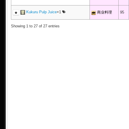
Kukuru Pulp Juice
×1
商业料理
95
Showing 1 to 27 of 27 entries