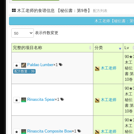
木工老师的食谱信息 【秘伝書：第9巻】
配方列表
木工老师【秘伝書：第
表示件数変更
完整的项目名称
分类
Lv
90★
木工
Paldao Lumber
×1
木工老师
秘伝
配方数量：39
書:第
10巻
90★
木工
Rinascita Spear
×1
木工老师
秘伝
書:第
10巻
90★
木工
Rinascita Composite Bow
×1
木工老师
秘伝