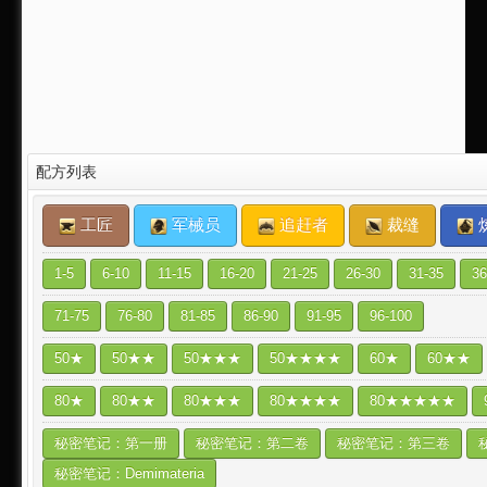
配方列表
工匠
军械员
追赶者
裁缝
1-5
6-10
11-15
16-20
21-25
26-30
31-35
36
71-75
76-80
81-85
86-90
91-95
96-100
50★
50★★
50★★★
50★★★★
60★
60★★
80★
80★★
80★★★
80★★★★
80★★★★★
秘密笔记：第一册
秘密笔记：第二卷
秘密笔记：第三卷
秘密笔记：Demimateria